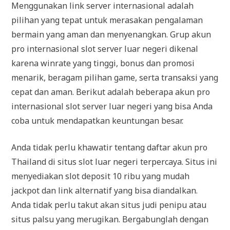
Menggunakan link server internasional adalah
pilihan yang tepat untuk merasakan pengalaman
bermain yang aman dan menyenangkan. Grup akun
pro internasional slot server luar negeri dikenal
karena winrate yang tinggi, bonus dan promosi
menarik, beragam pilihan game, serta transaksi yang
cepat dan aman. Berikut adalah beberapa akun pro
internasional slot server luar negeri yang bisa Anda
coba untuk mendapatkan keuntungan besar.
Anda tidak perlu khawatir tentang daftar akun pro
Thailand di situs slot luar negeri terpercaya. Situs ini
menyediakan slot deposit 10 ribu yang mudah
jackpot dan link alternatif yang bisa diandalkan.
Anda tidak perlu takut akan situs judi penipu atau
situs palsu yang merugikan. Bergabunglah dengan