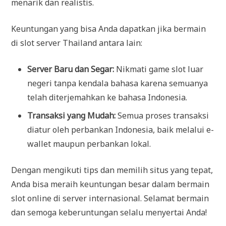
menarik dan realistis.
Keuntungan yang bisa Anda dapatkan jika bermain
di slot server Thailand antara lain:
Server Baru dan Segar:
Nikmati game slot luar
negeri tanpa kendala bahasa karena semuanya
telah diterjemahkan ke bahasa Indonesia.
Transaksi yang Mudah:
Semua proses transaksi
diatur oleh perbankan Indonesia, baik melalui e-
wallet maupun perbankan lokal.
Dengan mengikuti tips dan memilih situs yang tepat,
Anda bisa meraih keuntungan besar dalam bermain
slot online di server internasional. Selamat bermain
dan semoga keberuntungan selalu menyertai Anda!