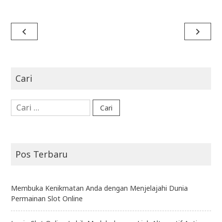
Navigasi
navigate_before
navigate_next
pos
Cari
Cari
untuk:
Pos Terbaru
Membuka Kenikmatan Anda dengan Menjelajahi Dunia
Permainan Slot Online